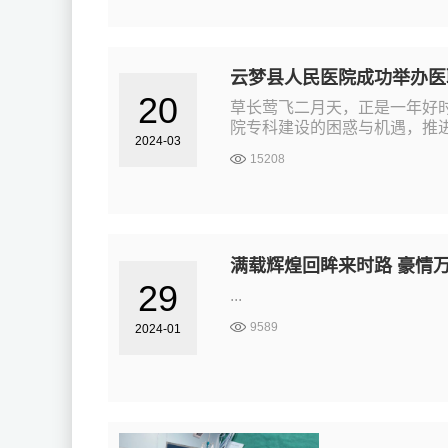
云梦县人民医院成功举办医
20
草长莺飞二月天，正是一年好
院专科建设的困惑与机遇，推进
2024-03
15208
满载辉煌回眸来时路 豪情万
29
...
9589
2024-01