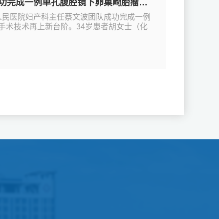
肚脐“打洞”，圆您爱美之心：云梦县人民医院妇产科成功完成一例单孔腹腔镜下卵巢畸胎瘤剥除术
县人民医院妇产科主任蔡文波团队成功完成一例
手术技术再上新台阶。34岁患者胡女士（化