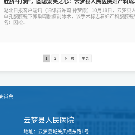
湖北日报客户端讯（通讯员许琦 孙梦霞）10月18日，云梦
单孔腹腔镜下卵巢畸胎瘤剥除术，该手术标志着妇产科腹腔镜
名）因检...
1
2
下一页
尾页
委员会
云梦县人民医院
地址：云梦县城关凤栖东路1号