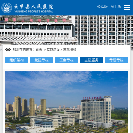
公众版
员工版
您现在的位置：
首页
>
党群建设
>
志愿服务
组织架构
党建专栏
工会专栏
志愿服务
专题专栏
党群建设
武
1
月
1
日
武
汉
大
学