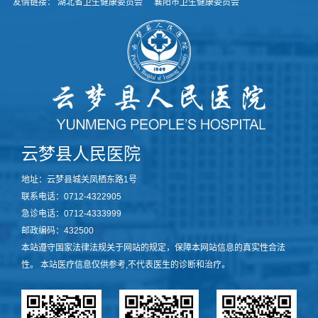
友情链接：
湖北省卫生健康委员会
襄阳市卫生健康委员会
的
牌
责
暨
任
直
他
线
坚
加
定
速
的
器
对
运
大
行
家
启
云梦县人民医院
说
动
仪
地址：云梦县城关凤栖东路1号
共
式
产
联系电话：0712-4322905
武
党
急诊电话：0712-4333999
汉
员
邮政编码：432500
大
云
本站遵守国家法律法规关于网站的规定，保障本网站信息的真实性合法
学
梦
中
性。 本站医疗信息仅供参考,不代表医生的诊断和治疗。
县
南
人
医
民
院
医