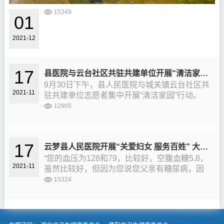
年
工
奋
15349
作
01
斗
者
医
在
2021-12
心
疫
向
情
党
面
17
县医院与云台社区共驻共建单位开展“清洁家园”行动
为
前
主
9月30日下午，县人民医院与城关镇云台社区共
必
2021-11
题
驻共建单位志愿者集中开展“清洁家园”行动。
须
的
县人民医院与云台社区组织青年志愿者到棉花
12905
挺
大
站路段开展“清洁家园”活动。大家冒着炎热，穿
身
型
着红马甲，手握铁锹、扫帚...
而
义
出
17
云梦县人民医院开展“关爱妇女 服务百姓” 大型义诊活动
诊
这
专
“您的血压为128和79，比较好，空腹血糖5.8，
是
2021-11
科
虽然比较好，但因为您说您父亲有糖尿病，因
我
联
此您一定要注意饮食结构，注意休息，定期检
15324
义
盟
查血糖。”11月11日上午8时，云梦县人民医院
不
签
妇产科刘护士长细心地对刚...
容
约
辞
授