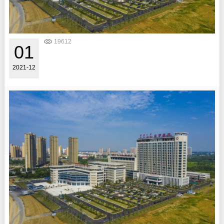
中
南
医
院
19612
红
01
色
医
2021-12
疗
队
赴
战
云
梦
“
县
是
人
一
民
名
医
党
院
员
开
干
展
部
以
医
“
务