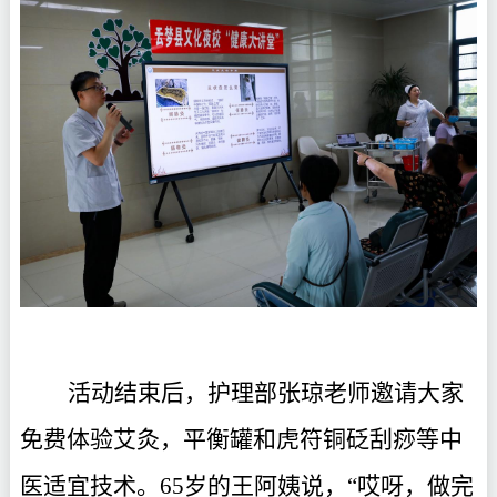
活动结束后，护理部张琼老师邀请大家
免费体验艾灸，平衡罐和虎符铜砭刮痧等中
医适宜技术。
65岁的王阿姨说，“哎呀，做完