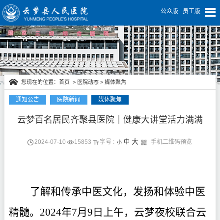
公众版
员工版
您现在的位置：
首页
>
医院动态
>
媒体聚焦
通知公告
医院新闻
媒体聚焦
云梦百名居民齐聚县医院｜健康大讲堂活力满满
医院动态
大
2024-07-10
15853
字号 :
中
手机二维码预览
小
了解和传承中医文化，发扬和体验中医
精髓。
2024年7月9日上午，云梦夜校联合云