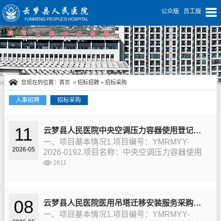
公众版
员工版
您现在的位置：
首页
>
招标招聘
>
招标采购
人事招聘
招标采购
招标招聘
11
云梦县人民医院中央空调压力容器使用登记证办理服务项目
一、项目基本情况1.项目编号：YMRMYY-
2026-05
2026-0192.项目名称：中央空调压力容器使用
登记证办理服务项目3.采购方式：院内询价议
2611
价4.预算金额：3.5万元二、采购需求（一）项
目背景与目标根据云...
08
云梦县人民医院医用吊塔迁移安装服务采购项目
一、项目基本情况1.项目编号：YMRMYY-