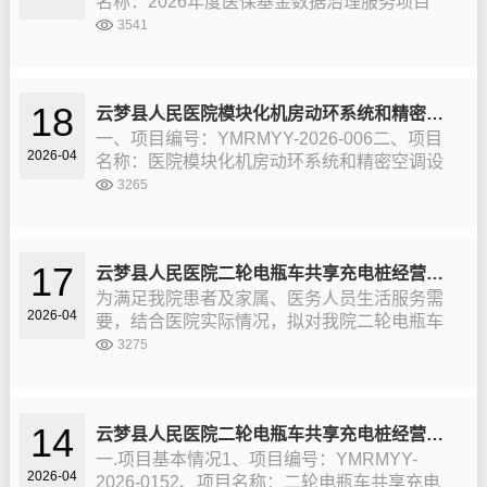
名称：2026年度医保基金数据治理服务项目
三、（成交）信息供应商名称： 北京国信创服
3541
科技有限公司供应商地址：北京市怀柔区渤海
镇怀沙路536号（成交）...
18
云梦县人民医院模块化机房动环系统和精密空调设备维保项目（成交）公告
一、项目编号：YMRMYY-2026-006二、项目
2026-04
名称：医院模块化机房动环系统和精密空调设
备维保项目三、（成交）信息供应商名称： 湖
3265
北海鹏智能科技有限公司供应商地址：孝感市
航空路科技创业园创业路3号...
17
云梦县人民医院二轮电瓶车共享充电桩经营权招租项目(第二次）采购公告
为满足我院患者及家属、医务人员生活服务需
2026-04
要，结合医院实际情况，拟对我院二轮电瓶车
共享充电桩经营权面向社会进行公开招租，现
3275
将相关事宜公告如下：一、项目基本情况1、项
目编号：YMRMYY-2026-015...
14
云梦县人民医院二轮电瓶车共享充电桩经营权招租项目废标公告
一.项目基本情况1、项目编号：YMRMYY-
2026-04
2026-0152、项目名称：二轮电瓶车共享充电