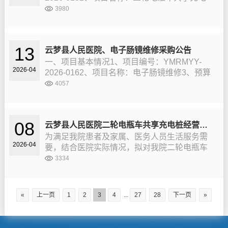
桩经营权招租项目3、采购方式：院内询价、议
3980
价4、经营年限：合作期限共5年，采用“3+2”合
作模式，前3年为基...
13
云梦县人民医院、电子肠镜维修采购公告
一、项目基本情况1、项目编号：YMRMYY-
2026-04
2026-0162、项目名称：电子肠镜维修3、预算
金额：4万元4、采购方式：院内议价5、生产厂
4057
家/型号：富士、型号：EC-530WM、机身号：
2C604G3...
08
云梦县人民医院二轮电瓶车共享充电桩经营权招租项目采购公告
为满足我院患者及家属、医务人员生活服务需
2026-04
要，结合医院实际情况，拟对我院二轮电瓶车
共享充电桩经营权面向社会进行公开招租，现
3334
将相关事宜公告如下：一、项目基本情况1、项
目编号：YMRMYY-2026-015...
«
上一页
1
2
3
4
...
27
28
下一页
»