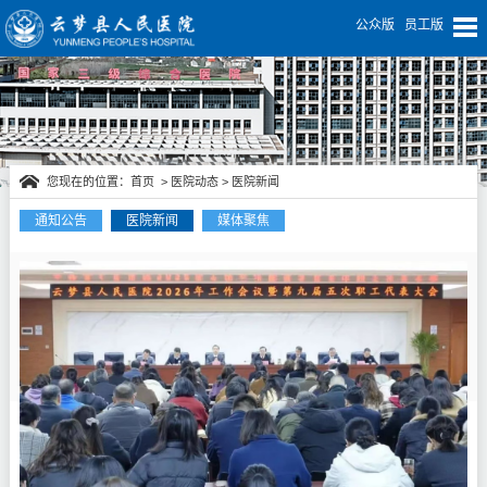
公众版
员工版
您现在的位置：
首页
>
医院动态
>
医院新闻
通知公告
医院新闻
媒体聚焦
医院动态
凝
...